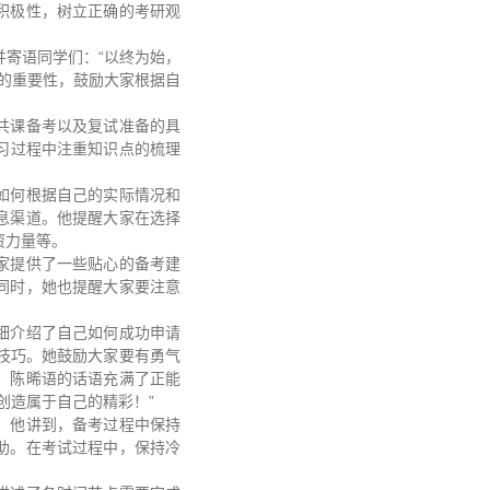
积极性，树立正确的考研观
寄语同学们：“以终为始，
的重要性，鼓励大家根据自
共课备考以及复试准备的具
习过程中注重知识点的梳理
。
如何根据自己的实际情况和
息渠道。他提醒大家在选择
资力量等。
家提供了一些贴心的备考建
同时，她也提醒大家要注意
细介绍了自己如何成功申请
和技巧。她鼓励大家要有勇气
。陈晞语的话语充满了正能
创造属于自己的精彩！”
。他讲到，备考过程中保持
助。在考试过程中，保持冷