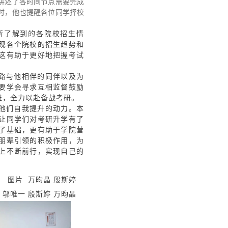
讲述了各时间节点需要完成
时，他也提醒各位同学择校
所了解到的各院校招生情
现各个院校的招生趋势和
这有助于更好地把握考试
路与他相伴的同伴以及为
要学会寻求互相监督鼓励
维，全力以赴备战考研。
他们自我提升的动力。本
让同学们对考研升学有了
了基础，更有助于学院营
朋辈引领的积极作用，为
上不断前行，实现自己的
图片 万昀晶 殷斯婷
 邬唯一 殷斯婷 万昀晶