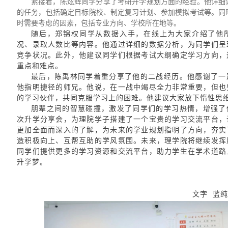
紧接着，陈炫辉同学分享了考研升学规划方面的经验。他详细
的任务，包括确定目标院校、制定复习计划、参加模拟考试等。同
时需要考虑的因素，包括专业方向、学校所在地等。
随后，郑锦权同学从数据入手，在线上为大家介绍了他
况、录取人数比等内容。他通过详细的数据分析，为同学们呈
竞争状况。此外，他建议同学们根据考试大纲确定学习方向，
重点和难点。
最后，陈禹林同学着重分享了他的二战经历。他感谢了一
他指明捷径的师兄。他说，在一战中竭尽全力非常重要，但也
的学习伙伴，共同克服学习上的困难。他建议大家放下惰性思
朋辈之间的智慧碰撞，激发了同学们的学习热情，增强了
次升学分享会，为理院学子搭建了一个宝贵的学习交流平台，
更加全面而深入的了解，为未来的学业规划指明了方向，夯实
造积极向上、互帮互助的学风氛围。未来，理学院将继续发挥
同学们提供更多的学习资源和交流平台，助力学生在学术道路
升学梦。
文字 蓝纯