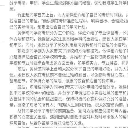
分享考研、申研、学业生涯规划等方面的经验，调动我院学生升学
念。
竹正超同学首先上台，向大家详细介绍了自己的考研时间线，并
找准自己的定位。”他讲到在考研准备过程中，明确目标、合理规划
己的实际情况，制定出适合自己的学习计划。
黄伊琦同学将考研分为三个阶段，详细介绍了专业课备考、公
体方法和技巧
。
她提醒大家注意基础学科的重要性，建议大家在学
和串联。同时，她还分享了高效利用复习资料和时间管理的小技巧
赖嘉原同学则为大家带来了择校的方法和技巧。他详细介绍了
兴趣选择适合自己的学校和专业，并推荐了一些获取院校资料的信
学校和专业时要综合考虑多方面因素，如学校实力、专业排名、师
随后，黄泳芝同学上台和大家分享了自己的考研好物，并为大
议。她建议大家在考试前不要做过难的题目，以免影响考试心态。
备考细节，如保持充足的睡眠、健康的饮食和适当的锻炼等。
最后，陈晞语同学为同学们带来了境外申研的经验分享。她详
到不同学校的offer的经验，并分享了申请过程中需要注意的细节
去尝试不同的机会和挑战自己，保持积极的心态并做好充分的准备
量，感染了现场的所有人：“璀璨人生刚刚开始，祝大家奋勇向前，
胡轩同学分享了考研的前期准备、复习方法和应试技巧等内容
积极的心态至关重要，遇到困难时要敢于面对并及时寻求他人的帮
静与自信，从容作答是取得好成绩的关键。