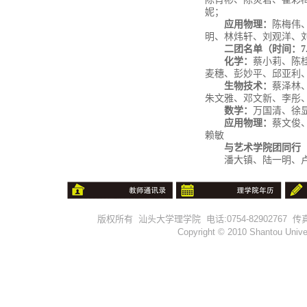
妮；
应用物理：
陈梅伟
明、林炜轩、刘观洋、
二团名单（时间：
7
化学：
蔡小莉、陈
麦穗、彭妙平、邱亚利
生物技术：
蔡泽林
朱文雅、邓文新、李彤
数学：
万国清、徐
应用物理：
蔡文俊
赖敏
与艺术学院团同行
潘大镇、陆一明、
版权所有 汕头大学理学院 电话:0754-82902767 传真:0754-
Copyright © 2010 Shantou Univer