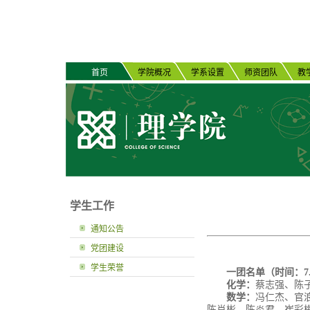
首页
学院概况
学系设置
师资团队
教
学生工作
通知公告
党团建设
学生荣誉
一团名单（时间：
7
化学：
蔡志强、陈
数学：
冯仁杰、官
陈肖彬、陈炎君、崔彩