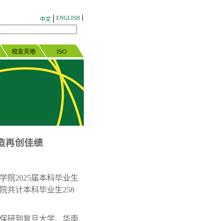
ENGLISH
中文
校友天地
ISO
深造再创佳绩
学院
2025届本科毕业生
共计本科毕业生258
被保研到复旦大学、华南