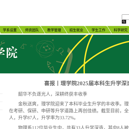
学系设置
师资团队
教学管理
招生就业
学生工作
科学研究
喜报丨理学院
2025届本科生升学
韶华不负逐光人，深耕终获丰收季
金秋送爽，理学院迎来了本科毕业生升学的丰收季。理
在考研、保研、申研等升学道路上再创佳绩。截至目前，全院
人，升学87人，升学率为33.72%。
物理系
112位毕业生中，共有33人升学深造，其中8人