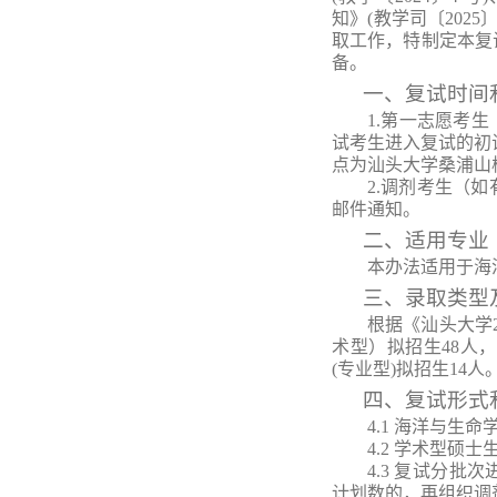
知》(教学司〔2025
取工作，特制定本复
备。
一、复试时间
1.第一志愿考
试考生进入复试的初
点为汕头大学桑浦山
2.调剂考生（
邮件通知。
二、适用专业
本办法适用于海
三、录取类型
根据《汕头大学
术型
）
拟招生
4
8
人，
(专业型)
拟招生
14
人
四、复试形式
4
.1
海洋与生命
4
.2
学术型硕士
4
.3
复试分批次
计划数的，再组织
调