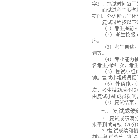
学》，笔试时间每门
面试过程主要包
提问、外语能力等环
复试过程
按
以下
（1）
考生
提前
3
（2）
考生
按报
序。
（
3
）
考生自述
划等。
（
4
）专业能力
名考生抽题
1次，考
（
5
）复试小组
钟。
复试小组成员
提
（
6
）外语能力
次，考生抽题后不得
由复试小组成员提问
（
7
）
复试结束
七
、复试成绩
7.1 复试成绩
水平测试考核（20
7.2复试成绩
制)＝初试总分（折合