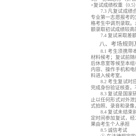
×复试成绩权重（0.5
7.3
凡复试成绩
专业第一志愿报考的
格考生中调剂录取。
额录取初试成绩较高
7.4 复试采取
八
、考场规则
8
.1
考生须携带
材料候考；
复试前随
后休息室等候至本组
内容、操作手机和电
料进入候考室。
8
.2
考生复试时
完成身份验证核查
，
8
.3
复试是国家
止以任何形式对外泄
式拍照、录音和录像
8
.4
复试未结束
定时间参加复试，经
果由考生个人承担
8
.5
诚信考试