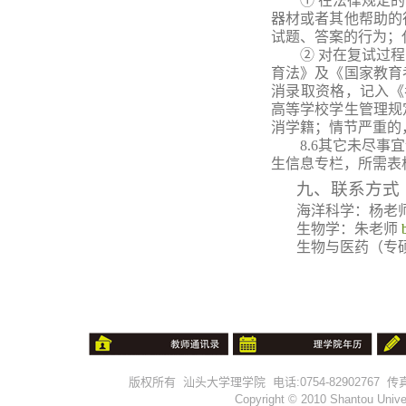
① 在法律规定
器材或者其他帮助的
试题、答案的行为；
② 对在复试过
育法》及《国家教育
消录取资格，记入《
高等学校学生管理规
消学籍；情节严重的
8
.
6
其它未尽事宜
生信息专栏，所需表
九、
联系方式
海洋科学：杨老
生物学：朱老师
生物与医药（专
版权所有 汕头大学理学院 电话:0754-82902767 传真:0754-
Copyright © 2010 Shantou Univer