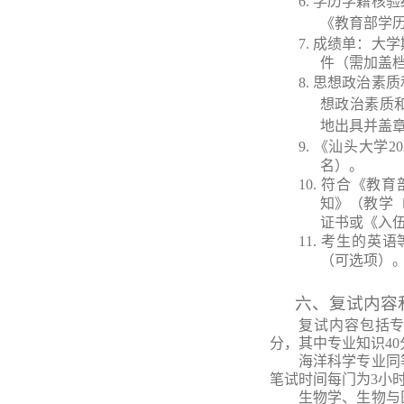
6.
学历学籍核验
《教育部学
7.
成绩单：大学
件（需加盖
8.
思想政治素质
想政治素质
地出具并盖
9.
《汕头大学
2
名）。
10.
符合《教育
知》（教学〔
证书或《入
11.
考生的英语
（可选项）
六、复试内容
复试内容包括
分
，其中专业知识
4
0
海洋科学专业同
笔试时间每门为
3小
生物学、生物与