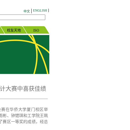
ENGLISH
中文
校友天地
ISO
计大赛中喜获佳绩
区决赛在华侨大学厦门校区举
雨彬、钟锶琪和工学院王珮
了赛区一等奖的成绩，经总