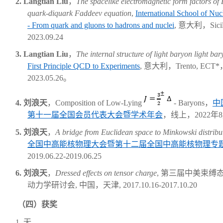
2.
Langtian Liu
，
T
he
spacelike electromagnetic form factors o
quark-diquark Faddeev equation
,
International School of Nuc
- From quark and gluons to hadrons and nuclei
,
意大利，
Sici
2023.09.24
3.
Langtian Liu
，
T
he
internal structure of light baryon light bar
First Principle QCD to Experiments
,
意大利，
Trento
,
E
CT*
2023.05.26
。
4.
刘浪天
，
Composition of Low-Lying
-
Baryons
，
中
第十一届全国会员代表大会暨学术年会
，线上，
2
022
年
8
5.
刘浪天
，
A bridge from Euclidean space to Minkowski distribut
全国中高能核物理大会暨第十二届全国中高能核物理专
2019
.
06.22-2019.06.25
6.
刘浪天
，
Dressed effects on tensor charge
,
第三届中美束缚
动力学研讨会
,
中国，
天津
,
2
017
.
10.
1
6
-2
017.10.20
（四）
获奖
1.
无