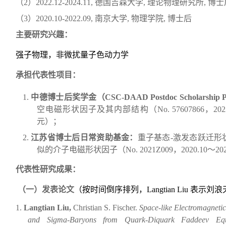
（
2
）
2022
.1
2
-
2024
.
11
,
德国吉森大学
,
理论物理研究所
,
博士
（
3
）
2020
.
10
-
2022
.0
9
,
南京大学
,
物理学院
,
博士后
主要研究兴趣：
强子物理，非微扰量子色动力学
承担代表性项目：
1.
中德博士后奖学金（
CSC-DAAD Postdoc Scholarship 
空电磁形状因子及其内部结构
（
No.
57607866
，
202
元
）
；
2.
江苏省博士后日常资助基金
：
重子基态
-
激发态跃迁形
似的介子电磁形状因子
（
No. 2021Z009
，
202
0
.1
0
～
20
代表性研究成果：
（一）
发表论文
（按时间倒序排列，
Langtian Liu
表示
刘浪
1.
L
ang
tian Liu,
Christian
S. Fischer.
Space-like Electromagneti
and Sigma-Baryons from Quark-Diquark Faddeev Equ