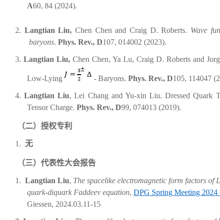
A
60
,
84
(2024).
2.
Langtian Liu,
Chen Chen and Craig D. Roberts.
Wave fun
baryons
.
P
h
ys. Rev
.
, D
107, 014002 (2023)
.
3.
Langtian Liu,
Chen Chen, Ya Lu, Craig D. Roberts and Jor
Low-Lying
-
Baryons.
Phys. Rev., D
105, 114047 (2
4.
Langtian Liu
, Lei Chang and Yu-xin Liu.
Dressed Quark T
Tensor Charge
.
Phys. Rev., D
99, 074013 (2019).
（二）
授权专利
1.
无
（三）
代表性大会报告
1.
Langtian Liu
,
T
he
spacelike electromagnetic form factors of
quark-diquark Faddeev equation
,
DPG Spring Meeting 2024 
Giessen, 2024.03.11-15