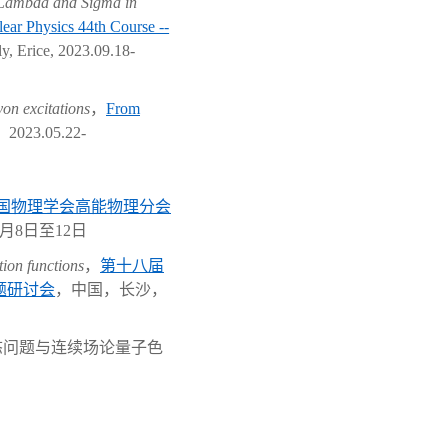
f Lambda and Sigma in
lear Physics 44th Course --
ly, Erice, 2023.09.18-
yon excitations
，
From
，
2
023.05.22-
国物理学会高能物理分会
月
8
日至
1
2
日
ion functions
，
第十八届
题研讨会
，中国，长沙，
态问题与连续场论量子色