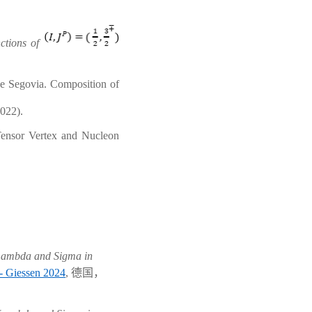
ctions of
ge Segovia.
Composition of
022).
ensor Vertex and Nucleon
 Lambda and Sigma in
- Giessen 2024
,
德国，