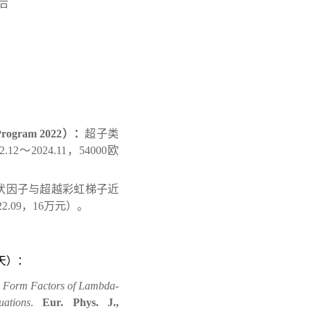
后
Program 2022
）
：
超子类
2
.
12
～
202
4
.1
1
，
54000
欧
状因子与超越彩虹梯子近
2
2
.
09
，
16
万元）
。
天
）：
c Form Factors of Lambda-
ations
.
Eur.
Phys.
J.
,