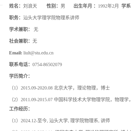
姓名：
刘浪天
性别：
男
出生年月
：
19
92
年
2
月
学系
职务：
汕头大学理学院
物理系讲师
学术兼职：
无
社会兼职：
无
Email:
liult
@stu.edu.cn
联系电话：
0754-86502
079
学历简介：
（
1
）
2015
.09-20
20
.
08
北京大学
，
理论物理
，博士
（
2
）
2011
.0
9
-
2015
.0
7
中国科学技术大学物理学院
，
物理学
工作经历：
（
1
）
20
24
.
12
-
至今
,
汕头大学
,
理学院
物理系
,
讲师