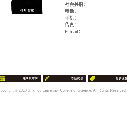
社会兼职：
电话：
手机：
传真：
E-mail：
opyright © 2010 Shantou University College of Science, All Rights Reserve