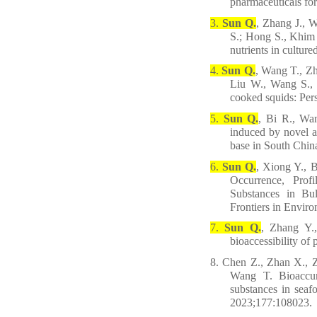
pharmaceuticals for
3.
Sun Q.
, Zhang J., 
S.; Hong S.
,
Khim J
nutrients in cultur
4.
Sun Q.
, Wang T., Zh
Liu W., Wang S., 
cooked squids: Pers
5.
Sun Q.
, Bi R., Wa
induced by novel a
base in South Chin
6.
Sun Q.
, Xiong Y., 
Occurrence, Prof
Substances in Bul
Frontiers in Envir
7.
Sun Q.
,
Zhang Y
.
bioaccessibility of
8.
Chen Z., Zhan X., Z
Wang T. Bioaccumu
substances in seaf
2023;177:108023.