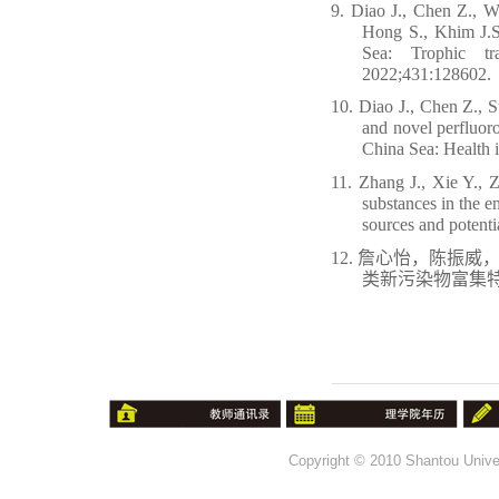
9.
Diao J., Chen Z., W
Hong S., Khim J.S
Sea: Trophic t
2022;431:128602.
10.
Diao J., Chen Z., 
and novel perfluoro
China Sea: Health 
11.
Zhang J., Xie Y., 
substances in the e
sources and potenti
12.
詹心怡，陈振威
类新污染物富集
Copyright © 2010 Shantou Univer