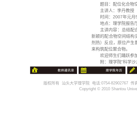
题目：配位化合物
主讲人：李丹教授
时间：2007年元月5
地点：理学院报告
主讲内容：总结配
新颖的配合物空间结构
剂热）反应，原位产生
来构筑配位聚合物。
欢迎师生们踊跃参
附：理学院“科学沙
版权所有 汕头大学理学院 电话:0754-82902767 传真:0754-
Copyright © 2010 Shantou Univer