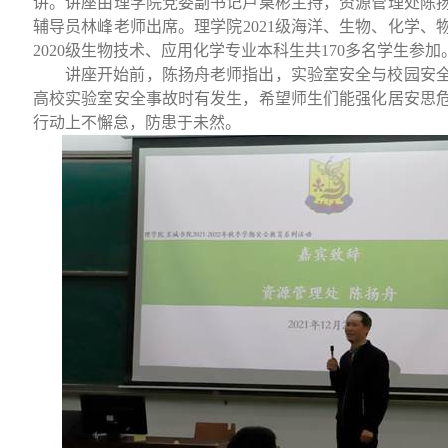
讲。讲座由理学院党委副书记卢桌彬主持，资源管理处陈
辅导员林峰老师出席。理学院
2021
级海洋、生物、化学、
2020
级生物技术、应用化学专业本科生共
170
多名学生参加
讲座开始前，陈扬舟老师指出，实验室安全与校园安
高校实验室安全事故时有发生，希望师生们能强化居安思
行动上不懈怠，防患于未然。